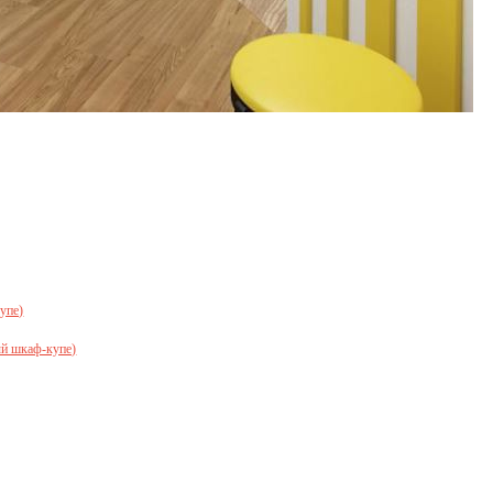
упе)
ый шкаф-купе)